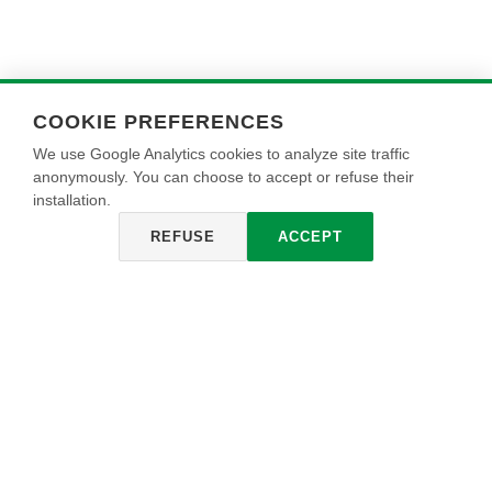
COOKIE PREFERENCES
We use Google Analytics cookies to analyze site traffic
anonymously. You can choose to accept or refuse their
installation.
REFUSE
ACCEPT
Cookies
Che cosa è un cookie?
I cookies sono stringhe di testo di piccole